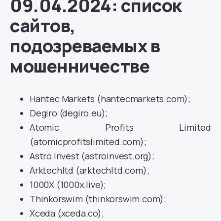
09.04.2024: список
сайтов,
подозреваемых в
мошенничестве
Hantec Markets (hantecmarkets.com);
Degiro (degiro.eu);
Atomic Profits Limited
(atomicprofitslimited.com);
Astro Invest (astroinvest.org);
Arktechltd (arktechltd.com);
1000X (1000x.live);
Thinkorswim (thinkorswim.com);
Xceda (xceda.co);