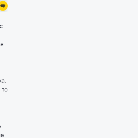
с
ая
жа.
 то
е
ые