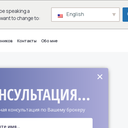
be speaking a
English
 want to change to:
нников
Контакты
Обо мне
×
НСУЛЬТАЦИЯ...
ная консультация по Вашему брокеру