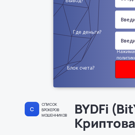
Вывод?
Где деньги?
Нажимая
политик
данных
Блок счета?
BYDFi (Bi
СПИСОК
С
БРОКЕРОВ
МОШЕННИКОВ
Криптов