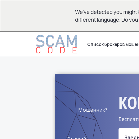
We've detected you might 
different language. Do you
Список брокеров моше
КО
Мошенник?
Бесплат