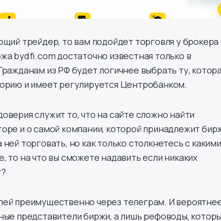
ющий трейдер, то вам подойдет торговля у брокера 
жа bydfi.com достаточно известная только в
Гражданам из РФ будет логичнее выбрать ту, котор
торию и имеет регулируется Центробанком.
оверия служит то, что на сайте сложно найти
оре и о самой компании, которой принадлежит бир
ней торговать, но как только столкнетесь с какими
, то на что вы сможете надавить если никаких
т?
лей преимущественно через телеграм. И вероятне
ные представители биржи, а лишь рефоводы, котор