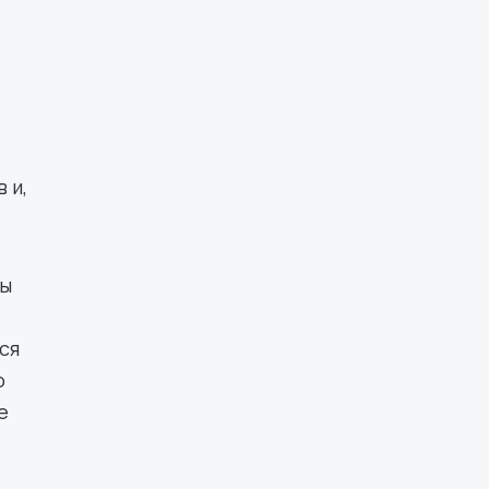
 и,
ты
ся
о
е