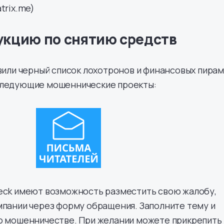
trix.me)
укцию по снятию средств
овили черный список лохотронов и финансовых пирам
следующие мошеннические проекты:
teck имеют возможность разместить свою жалобу,
мпании через форму обращения. Заполните тему и
 о мошенничестве. При желании можете прикрепить