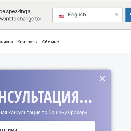
be speaking a
English
 want to change to:
нников
Контакты
Обо мне
×
НСУЛЬТАЦИЯ...
ная консультация по Вашему брокеру