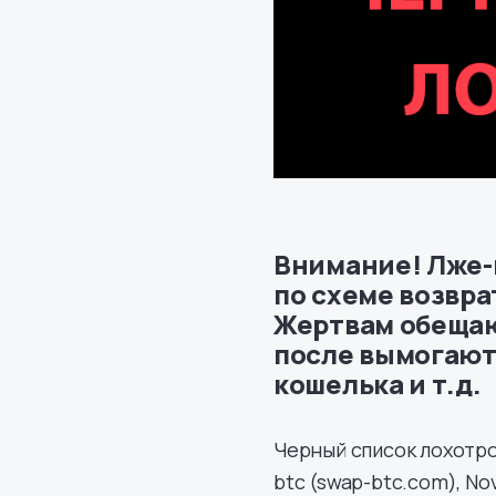
Внимание! Лже-
по схеме возвра
Жертвам обещаю
после вымогают
кошелька и т.д.
Черный список лохотро
btc (swap-btc.com), Nov