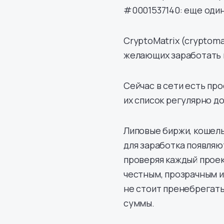
#0001537140: еще один
CryptoMatrix (cryptomat
желающих заработать 
Сейчас в сети есть пр
их список регулярно д
Липовые биржи, кошель
для заработка появляют
проверяя каждый проек
честным, прозрачным 
не стоит пренебрегать
суммы.