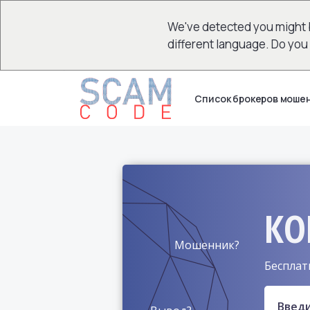
We've detected you might 
different language. Do you
Список брокеров моше
КО
Мошенник?
Бесплат