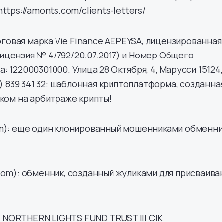
ttps://amonts.com/clients-letters/
орговая марка Vie Finance AEPEYSA, лицензированная
цензия № 4/792/20.07.2017) и Номер Общего
 122000301000. Улица 28 Октября, 4, Марусси 15124
6) 839 341 32: шаблонная криптоплатформа, созданна
тком на арбитраже крипты!
om): еще один клонированный мошенниками обменни
com): обменник, созданный жуликами для присваива
), NORTHERN LIGHTS FUND TRUST III CIK