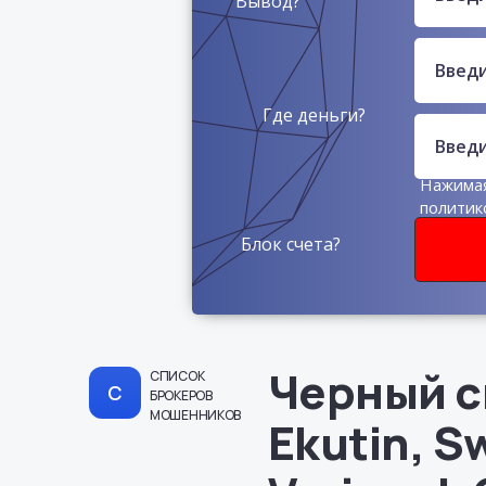
Вывод?
Где деньги?
Нажимая
политик
данных
Блок счета?
Черный с
СПИСОК
С
БРОКЕРОВ
МОШЕННИКОВ
Ekutin, S