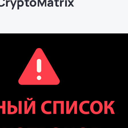
 CryptoMatrix