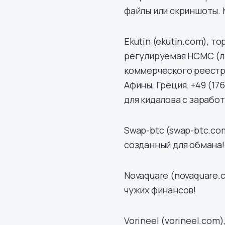
файлы или скриншоты. h
Ekutin (ekutin.com), т
регулируемая HCMC (ли
коммерческого реестра:
Афины, Греция, +49 (17
для кидалова с зарабо
Swap-btc (swap-btc.c
созданный для обмана!
Novaquare (novaquare.
чужих финансов!
Vorineel (vorineel.com