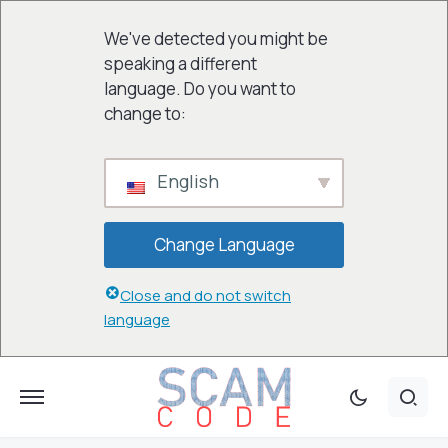
We've detected you might be
speaking a different
language. Do you want to
change to:
English
Change Language
Close and do not switch
language