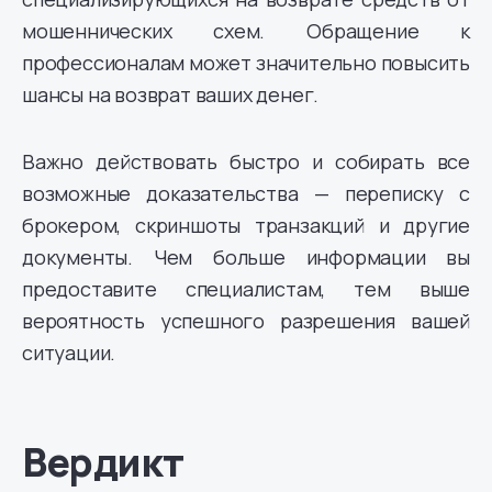
мошеннических схем. Обращение к
профессионалам может значительно повысить
шансы на возврат ваших денег.
Важно действовать быстро и собирать все
возможные доказательства — переписку с
брокером, скриншоты транзакций и другие
документы. Чем больше информации вы
предоставите специалистам, тем выше
вероятность успешного разрешения вашей
ситуации.
Вердикт