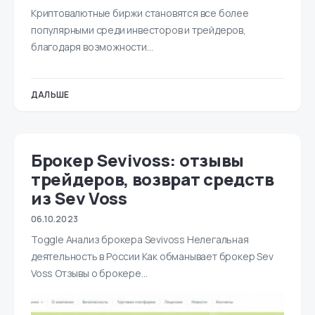
Криптовалютные биржи становятся все более
популярными среди инвесторов и трейдеров,
благодаря возможности…
ДАЛЬШЕ
Брокер Sevivoss: отзывы
трейдеров, возврат средств
из Sev Voss
06.10.2023
Toggle Анализ брокера Sevivoss Нелегальная
деятельность в России Как обманывает брокер Sev
Voss Отзывы о брокере…