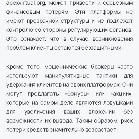
apexvirtual.org, может привести к серьезным
финансовым потерям. Эти платформы не
имеют прозрачной структуры и не подлежат
контролю со стороны регулирующих органов.
Это означает, что в случае возникновения
проблем клиенты остаются беззащитными.
Кроме того, мошеннические брокеры часто
используют манипулятивные тактики для
удержания клиентов на своих платформах. Они
могут предлагать «бонусы» или «акции»,
которые на самом деле являются ловушками
для увеличения ваших вложений без
возможности их вывода. Таким образом, риск
потери средств значительно возрастает.