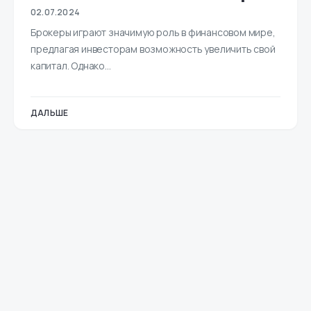
02.07.2024
Брокеры играют значимую роль в финансовом мире,
предлагая инвесторам возможность увеличить свой
капитал. Однако…
ДАЛЬШЕ