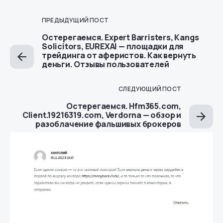
ПРЕДЫДУЩИЙ ПОСТ
Остерегаемся. Expert Barristers, Kangs
Solicitors, EUREXAI — площадки для
трейдинга от аферистов. Как вернуть
деньги. Отзывы пользователей
СЛЕДУЮЩИЙ ПОСТ
Остерегаемся. Hfm365.com,
Client.19216319.com, Verdorna — обзор и
разоблачение фальшивых брокеров