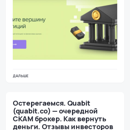
ДАЛЬШЕ
Остерегаемся. Quabit
(quabit.co) — очередной
СКАМ брокер. Как вернуть
деньги. Отзывы инвесторов