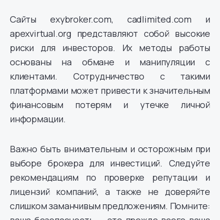
Сайты exybroker.com, cadlimited.com и
apexvirtual.org представляют собой высокие
риски для инвесторов. Их методы работы
основаны на обмане и манипуляции с
клиентами. Сотрудничество с такими
платформами может привести к значительным
финансовым потерям и утечке личной
информации.
Важно быть внимательным и осторожным при
выборе брокера для инвестиций. Следуйте
рекомендациям по проверке репутации и
лицензий компаний, а также не доверяйте
слишком заманчивым предложениям. Помните: