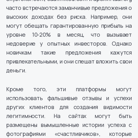
часто встречаются заманчивые предложения о
высоких доходах без риска. Например, они
могут обещать гарантированную прибыль на
уровне 10-20% в месяц, что вызывает
недоверие у опытных инвесторов. Однако
новичкам такие предложения кажутся
привлекательными, и они спешат вложить свои
деньги.
Кроме того, эти платформы могут
использовать фальшивые отзывы и успехи
других клиентов для создания видимости
легитимности. На сайтах могут быть
размещены вымышленные истории успеха с
фотографиями «счастливчиков», которые