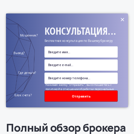
×
КОНСУЛЬТАЦИЯ...
Мошенник?
Бесплатная консультация по Вашему брокеру
Вывод?
Где деньги?
Нажимая кнопку "отправить", вы соглашаетесь с
политикой в отношении обработки персональных
данных
Блок счета?
Отправить
Полный обзор брокера