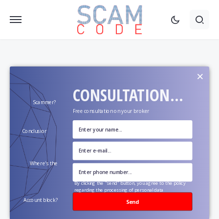
×
CONSULTATION...
Scammer?
Free consultation on your broker
Conclusion?
Where's the
money?
By clicking the "send" button, you agree to the policy
regarding the processing of personal data
Account block?
Send