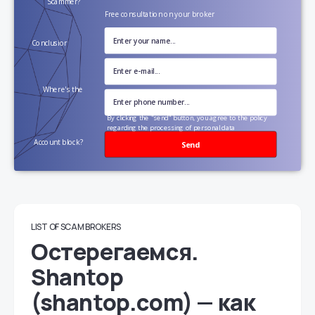
Scammer?
Free consultation on your broker
Conclusion?
Where's the
money?
By clicking the "send" button, you agree to the policy
regarding the processing of personal data
Account block?
Send
LIST OF SCAM BROKERS
Остерегаемся.
Shantop
(shantop.com) — как