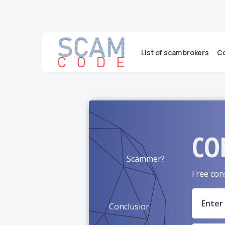
List of scam brokers
Co
CO
Scammer?
Free con
Conclusion?