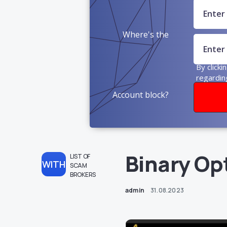
Where's the
money?
By clicki
regardin
Account block?
Binary Op
LIST OF
WITH
SCAM
BROKERS
admin
31.08.2023