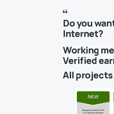
Do you want
Internet?
Working met
Verified ea
All project