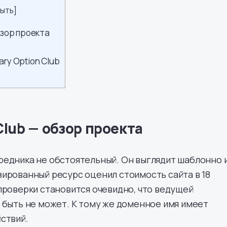
рыть
]
бзор проекта
ary Option Club
Club — обзор проекта
редника не обстоятельный. Он выглядит шаблонно 
ированный ресурс оценил стоимость сайта в 18
проверки становится очевидно, что ведущей
 быть не может. К тому же доменное имя имеет
ствий.