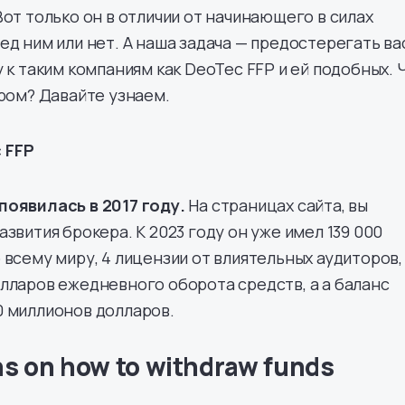
Вот только он в отличии от начинающего в силах
ед ним или нет. А наша задача — предостерегать ва
 к таким компаниям как DeoTec FFP и ей подобных. 
ером? Давайте узнаем.
 FFP
появилась в 2017 году.
На страницах сайта, вы
звития брокера. К 2023 году он уже имел 139 000
 всему миру, 4 лицензии от влиятельных аудиторов,
лларов ежедневного оборота средств, а а баланс
0 миллионов долларов.
ns on how to withdraw funds