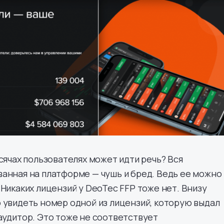
ысячах пользователях может идти речь? Вся
анная на платформе — чушь и бред. Ведь ее можно
 Никаких лицензий у DeoTec FFP тоже нет. Внизу
 увидеть номер одной из лицензий, которую выдал
аудитор. Это тоже не соответствует