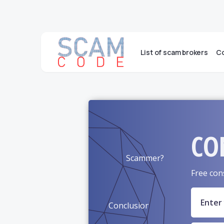
List of scam brokers
Co
CO
Scammer?
Free con
Conclusion?