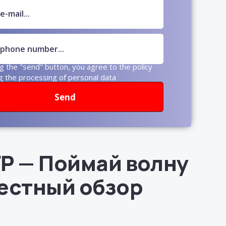
ng the "send" button, you agree to the policy
g the processing of personal data
Send
FP — Поймай волну
Честный обзор