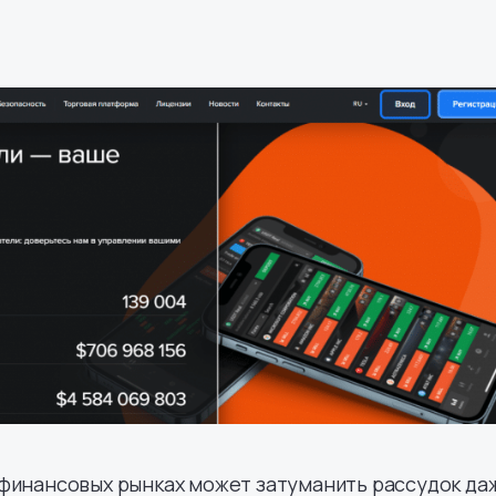
 финансовых рынках может затуманить рассудок да