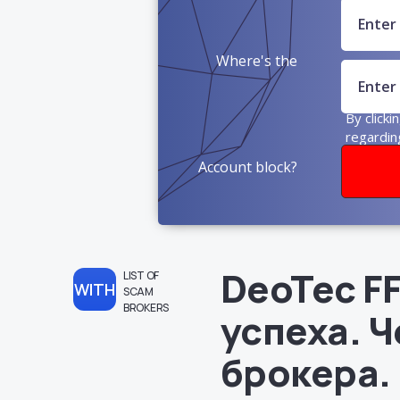
Where's the
money?
By clicki
regardin
Account block?
DeoTec F
LIST OF
WITH
SCAM
BROKERS
успеха. 
брокера.