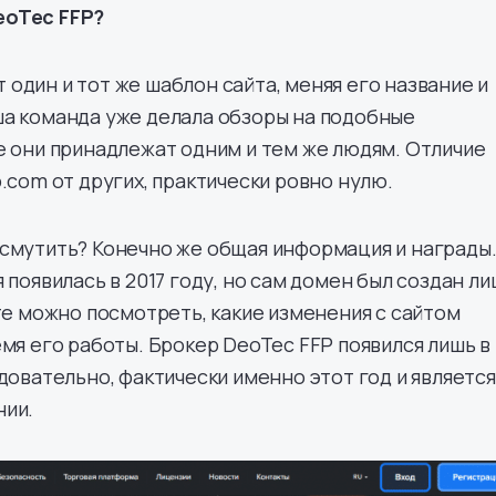
eoTec FFP?
один и тот же шаблон сайта, меняя его название и
ша команда уже делала обзоры на подобные
е они принадлежат одним и тем же людям. Отличие
p.com от других, практически ровно нулю.
смутить? Конечно же общая информация и награды
 появилась в 2017 году, но сам домен был создан л
ете можно посмотреть, какие изменения с сайтом
емя его работы. Брокер DeoTec FFP появился лишь в
едовательно, фактически именно этот год и является
нии.