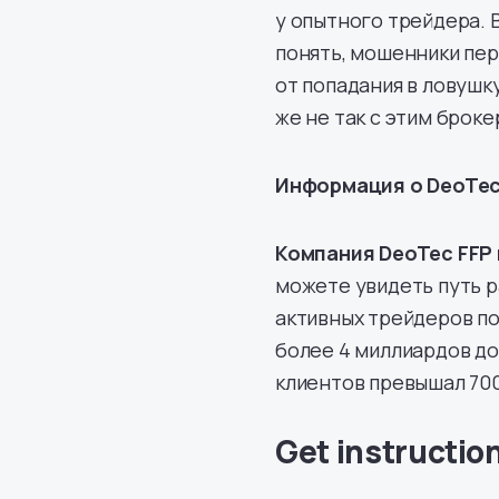
у опытного трейдера. 
понять, мошенники пер
от попадания в ловушку
же не так с этим брок
Информация о DeoTec
Компания DeoTec FFP 
можете увидеть путь ра
активных трейдеров по
более 4 миллиардов до
клиентов превышал 70
Get instructio