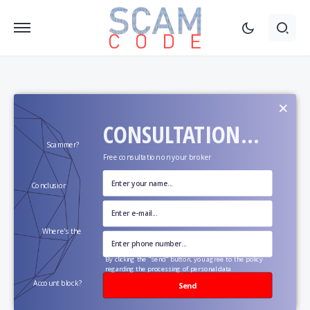
×
CONSULTATION...
Scammer?
Free consultation on your broker
Conclusion?
Where's the
money?
By clicking the "send" button, you agree to the policy
regarding the processing of personal data
Account block?
Send