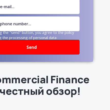
ng the "send" button, you agree to the policy
g the processing of personal data
Send
ommercial Finance
 честный обзор!