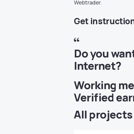
Webtrader.
Get instructio
Do you want
Internet?
Working met
Verified ea
All project