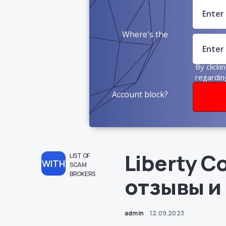
Where's the
money?
By clicki
regardin
Account block?
Liberty C
LIST OF
WITH
SCAM
BROKERS
отзывы и
admin
12.09.2023