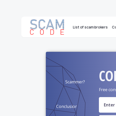
List of scam brokers
Co
CO
Scammer?
Free con
Conclusion?