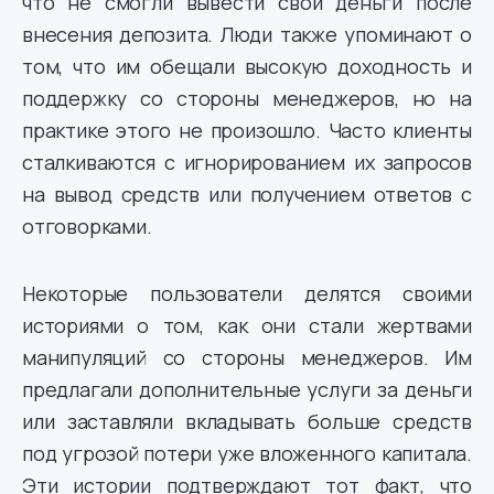
что не смогли вывести свои деньги после
внесения депозита. Люди также упоминают о
том, что им обещали высокую доходность и
поддержку со стороны менеджеров, но на
практике этого не произошло. Часто клиенты
сталкиваются с игнорированием их запросов
на вывод средств или получением ответов с
отговорками.
Некоторые пользователи делятся своими
историями о том, как они стали жертвами
манипуляций со стороны менеджеров. Им
предлагали дополнительные услуги за деньги
или заставляли вкладывать больше средств
под угрозой потери уже вложенного капитала.
Эти истории подтверждают тот факт, что