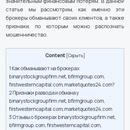
значительным финансовым потерям. В данной
статье мы рассмотрим, как именно эти
брокеры обманывают своих клиентов, а также
признаки, по которым можно распознать
мошенничество.
Content
[
Скрыть
]
1
Как обманывают на брокерах
binarystockgroupfirm.net, bfirmgroup.com,
firstwesterncapital.com, marketquotes24.com?
2
Признаки развода и обмана у
binarystockgroupfirm.net, bfirmgroup.com,
firstwesterncapital.com, marketquotes24.com
3
Отзывы о брокерах binarystockgroupfirm.net,
bfirmgroup.com, firstwesterncapital.com,