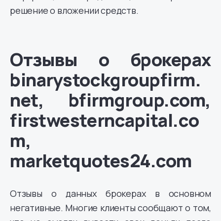
решение о вложении средств.
Отзывы о брокерах
binarystockgroupfirm.
net, bfirmgroup.com,
firstwesterncapital.co
m,
marketquotes24.com
Отзывы о данных брокерах в основном
негативные. Многие клиенты сообщают о том,