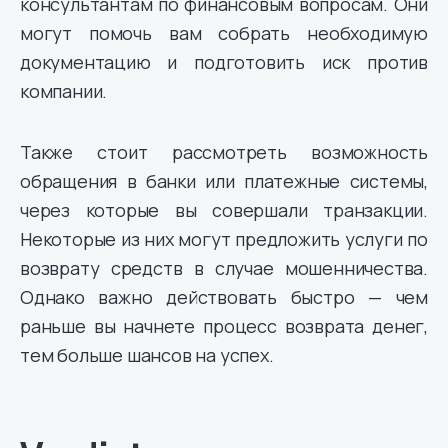
консультантам по финансовым вопросам. Они
могут помочь вам собрать необходимую
документацию и подготовить иск против
компании.
Также стоит рассмотреть возможность
обращения в банки или платежные системы,
через которые вы совершали транзакции.
Некоторые из них могут предложить услуги по
возврату средств в случае мошенничества.
Однако важно действовать быстро — чем
раньше вы начнете процесс возврата денег,
тем больше шансов на успех.