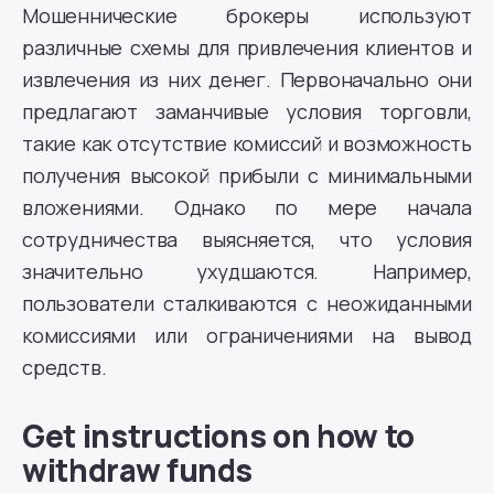
Мошеннические брокеры используют
различные схемы для привлечения клиентов и
извлечения из них денег. Первоначально они
предлагают заманчивые условия торговли,
такие как отсутствие комиссий и возможность
получения высокой прибыли с минимальными
вложениями. Однако по мере начала
сотрудничества выясняется, что условия
значительно ухудшаются. Например,
пользователи сталкиваются с неожиданными
комиссиями или ограничениями на вывод
средств.
Get instructions on how to
withdraw funds