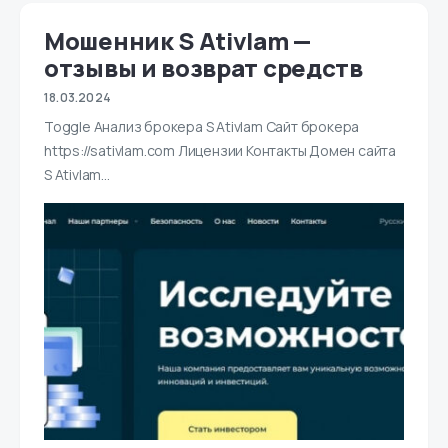
Мошенник S Ativlam —
отзывы и возврат средств
18.03.2024
Toggle Анализ брокера S Ativlam Сайт брокера
https://sativlam.com Лицензии Контакты Домен сайта
S Ativlam…