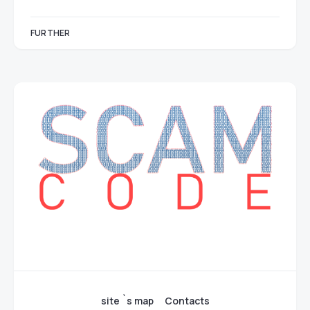
FURTHER
site `s map
Contacts