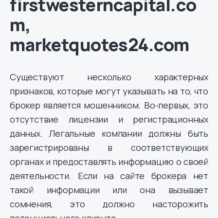
firstwesterncapital.co
m,
marketquotes24.com
Существуют несколько характерных
признаков, которые могут указывать на то, что
брокер является мошенником. Во-первых, это
отсутствие лицензии и регистрационных
данных. Легальные компании должны быть
зарегистрированы в соответствующих
органах и предоставлять информацию о своей
деятельности. Если на сайте брокера нет
такой информации или она вызывает
сомнения, это должно насторожить