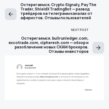
Остерегаемся. Crypto Signaly, Pay The
Trader, ShieldXTradingBot — развод
трейдеров на телеграмм каналах от
аферистов. Отзывы пользователей
NEXT POST
Остерегаемся. bullrunledger.com,
excotrade.com, cipherexh.com — обзор и
разоблачение новых СКАМ брокеров.
Отзывы инвесторов