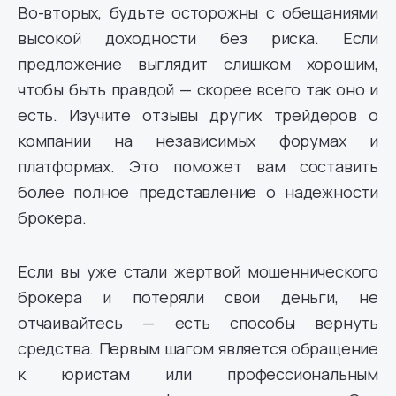
Во-вторых, будьте осторожны с обещаниями
высокой доходности без риска. Если
предложение выглядит слишком хорошим,
чтобы быть правдой — скорее всего так оно и
есть. Изучите отзывы других трейдеров о
компании на независимых форумах и
платформах. Это поможет вам составить
более полное представление о надежности
брокера.
Если вы уже стали жертвой мошеннического
брокера и потеряли свои деньги, не
отчаивайтесь — есть способы вернуть
средства. Первым шагом является обращение
к юристам или профессиональным