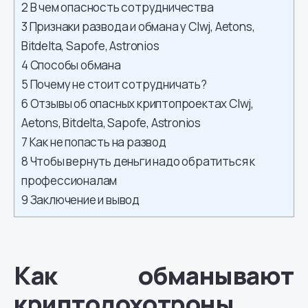
2
В чем опасность сотрудничества
3
Признаки развода и обмана у Clwj, Aetons,
Bitdelta, Sapofe, Astronios
4
Способы обмана
5
Почему не стоит сотрудничать?
6
Отзывы об опасных криптопроектах Clwj,
Aetons, Bitdelta, Sapofe, Astronios
7
Как не попасть на развод
8
Чтобы вернуть деньги надо обратиться к
профессионалам
9
Заключение и вывод
Как обманывают
криптолохотроны