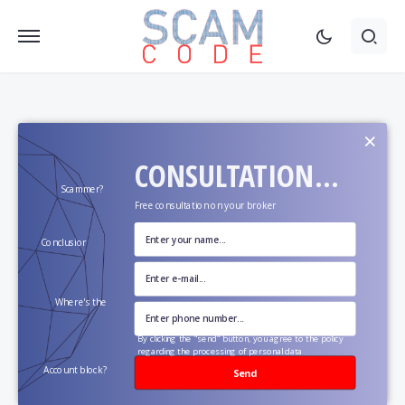
×
CONSULTATION...
Scammer?
Free consultation on your broker
Conclusion?
Where's the
money?
By clicking the "send" button, you agree to the policy
regarding the processing of personal data
Account block?
Send