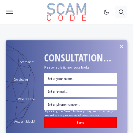
×
CONSULTATION...
Scammer?
Free consultation on your broker
Conclusion?
Where's the
money?
By clicking the "send" button, you agree to the policy
regarding the processing of personal data
Account block?
Send