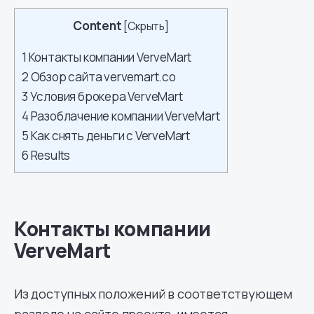
Content
[
Скрыть
]
1
Контакты компании VerveMart
2
Обзор сайта vervemart.co
3
Условия брокера VerveMart
4
Разоблачение компании VerveMart
5
Как снять деньги с VerveMart
6
Results
Контакты компании
VerveMart
Из доступных положений в соответствующем
разделе на сайте проекта, имеется