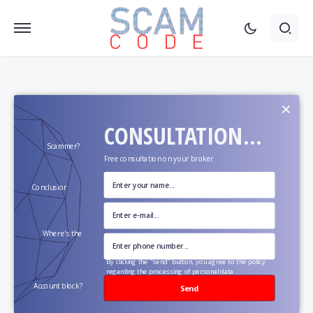
×
CONSULTATION...
Scammer?
Free consultation on your broker
Conclusion?
Where's the
money?
By clicking the "send" button, you agree to the policy
regarding the processing of personal data
Account block?
Send