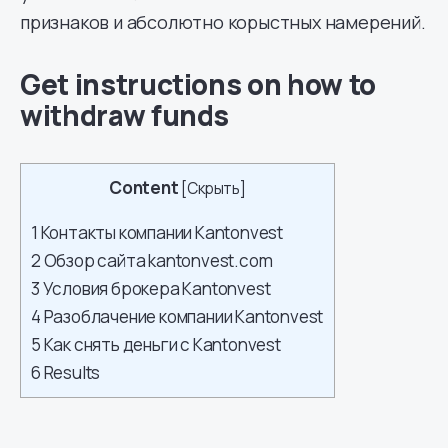
признаков и абсолютно корыстных намерений.
Get instructions on how to
withdraw funds
Content
[
Скрыть
]
1
Контакты компании Kantonvest
2
Обзор сайта kantonvest.com
3
Условия брокера Kantonvest
4
Разоблачение компании Kantonvest
5
Как снять деньги с Kantonvest
6
Results