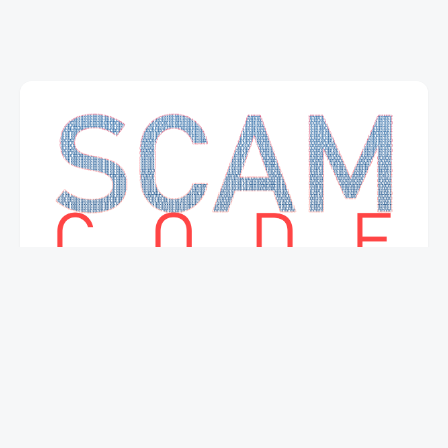
mapa strony
Łączność
Polityka dotycząca przetwarzania danych
osobowych