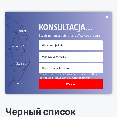
×
KONSULTACJA...
Oszust?
Bezpłatna konsultacja na temat Twojego brokera
Wniosek?
Gdzie są
pieniądze?
Klikając przycisk "wyślij" wyrażasz zgodę na politykę
dotyczącą przetwarzania danych osobowych
Blokada
Wysłać
konta?
Черный список