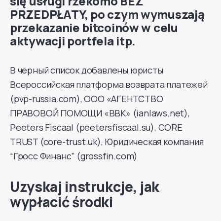
się usługi rzekomo BEZ
PRZEDPŁATY, po czym wymuszają
przekazanie bitcoinów w celu
aktywacji portfela itp.
В черный список добавлены юристы
Всероссийская платформа возврата платежей
(pvp-russia.com), ООО «АГЕНТСТВО
ПРАВОВОЙ ПОМОЩИ «ВВК» (ianlaws.net),
Peeters Fiscaal (peetersfiscaal.su), CORE
TRUST (core-trust.uk), Юридическая компания
“Гросс Финанс” (grossfin.com)
Uzyskaj instrukcje, jak
wypłacić środki