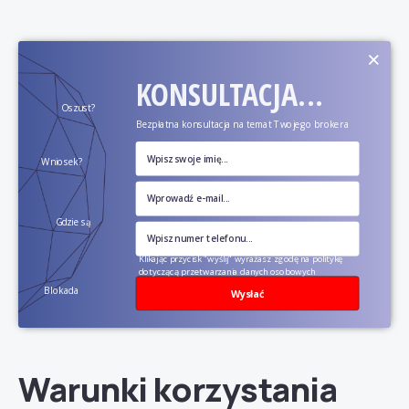
×
KONSULTACJA...
Oszust?
Bezpłatna konsultacja na temat Twojego brokera
Wniosek?
Gdzie są
pieniądze?
Klikając przycisk "wyślij" wyrażasz zgodę na politykę
dotyczącą przetwarzania danych osobowych
Blokada
Wysłać
konta?
Warunki korzystania