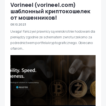
Vorineel (vorineel.com)
шаблонный криптокошелек
от мошенников!
08.10.2023
Uwaga! Fałszywi prawnicy są wielokrotnie hodowani dla
pieniędzy zgodnie ze schematem zwrotu rzekomo za
pośrednictwem portfela kryptograficznego. Obiecano
ofiarom...