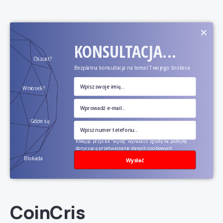
×
KONSULTACJA...
Oszust?
Bezpłatna konsultacja na temat Twojego brokera
Wniosek?
Gdzie są
pieniądze?
Klikając przycisk "wyślij" wyrażasz zgodę na politykę
dotyczącą przetwarzania danych osobowych
Blokada
Wysłać
konta?
CoinCris