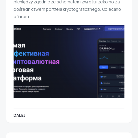
pieniędzy zgodnie ze schematem zwrotu rzekomo za
pośrednictwem portfela kryptograficznego. Obiecano
ofiarom...
DALEJ