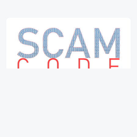
mapa strony
Łączność
Polityka dotycząca przetwarzania danych
osobowych
Warunki korzystania