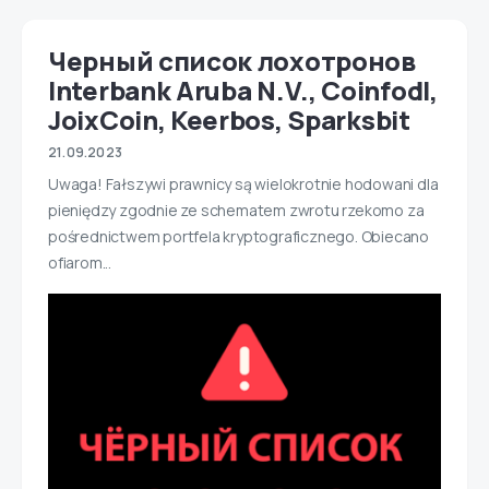
Черный список лохотронов
Interbank Aruba N.V., Coinfodl,
JoixCoin, Keerbos, Sparksbit
21.09.2023
Uwaga! Fałszywi prawnicy są wielokrotnie hodowani dla
pieniędzy zgodnie ze schematem zwrotu rzekomo za
pośrednictwem portfela kryptograficznego. Obiecano
ofiarom...