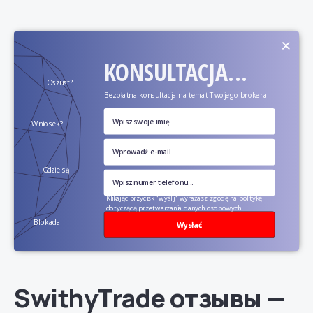
×
KONSULTACJA...
Oszust?
Bezpłatna konsultacja na temat Twojego brokera
Wniosek?
Gdzie są
pieniądze?
Klikając przycisk "wyślij" wyrażasz zgodę na politykę
dotyczącą przetwarzania danych osobowych
Blokada
Wysłać
konta?
SwithyTrade отзывы —