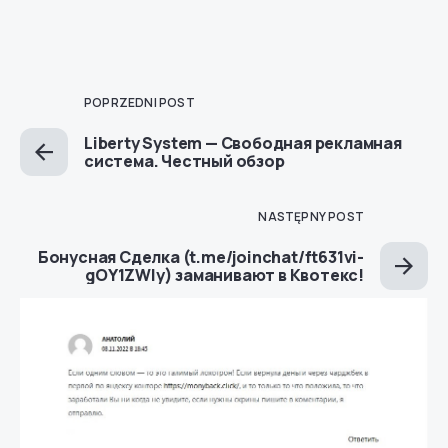
POPRZEDNI POST
Liberty System — Свободная рекламная
система. Честный обзор
NASTĘPNY POST
Бонусная Сделка (t.me/joinchat/ft631vi-
gOY1ZWIy) заманивают в Квотекс!