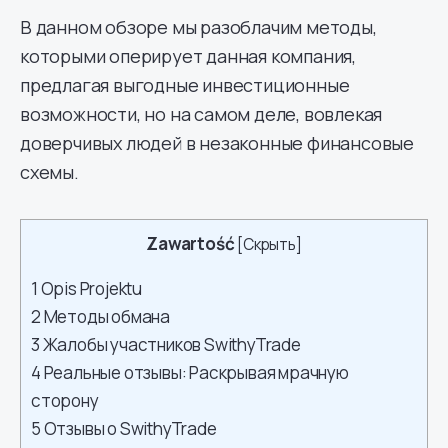
В данном обзоре мы разоблачим методы,
которыми оперирует данная компания,
предлагая выгодные инвестиционные
возможности, но на самом деле, вовлекая
доверчивых людей в незаконные финансовые
схемы.
Zawartość
[
Скрыть
]
1
Opis Projektu
2
Методы обмана
3
Жалобы участников SwithyTrade
4
Реальные отзывы: Раскрывая мрачную
сторону
5
Отзывы о SwithyTrade