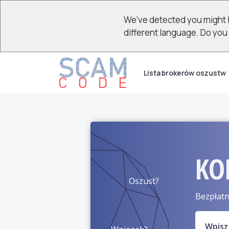
We've detected you might 
different language. Do you
Lista brokerów oszustw
KO
Oszust?
Bezpłatn