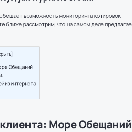
т обещает возможность мониторинга котировок
те ближе рассмотрим, что на самом деле предлагае
крыть
]
Море Обещаний
и:
й из интернета
 клиента: Море Обещаний