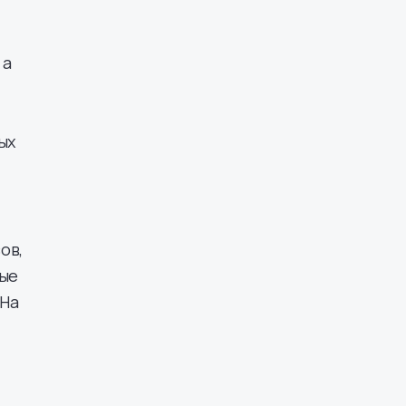
 а
ых
ов,
ные
 На