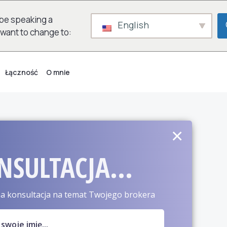
be speaking a
English
 want to change to:
Łączność
O mnie
×
NSULTACJA...
a konsultacja na temat Twojego brokera