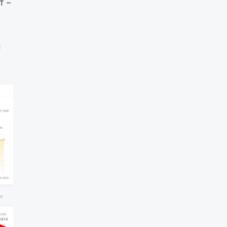
т –
и