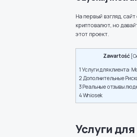
На первый взгляд, сай
криптовалют, но давай
этот проект.
Zawartość
[
С
1
Услуги для клиента: 
2
Дополнительные Риск
3
Реальные отзывы люде
4
Wniosek
Услуги для