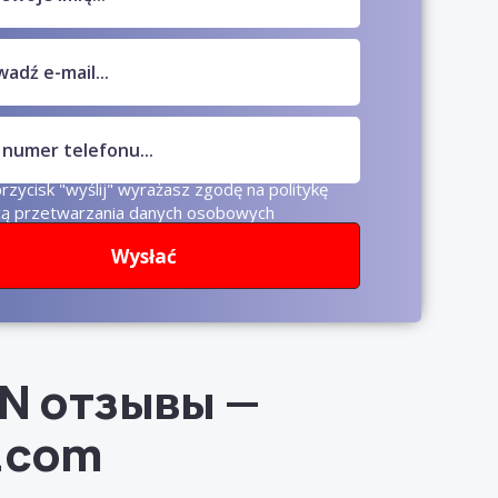
przycisk "wyślij" wyrażasz zgodę na politykę
cą przetwarzania danych osobowych
Wysłać
N отзывы —
.com