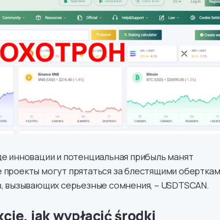
де инновации и потенциальная прибыль манят
 проекты могут прятаться за блестящими оберткам
в, вызывающих серьезные сомнения, – USDTSCAN.
cje, jak wypłacić środki