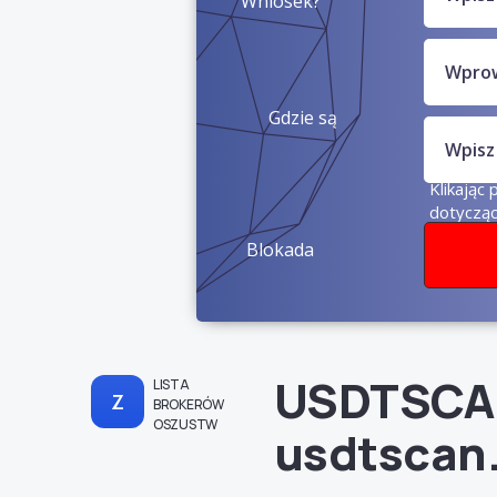
Wniosek?
Gdzie są
pieniądze?
Klikając 
dotyczą
Blokada
konta?
USDTSCA
LISTA
Z
BROKERÓW
OSZUSTW
usdtscan